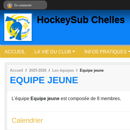
Panneau de gestion des cookies
Se connecter
HockeySub Chelles
ACCUEIL
LA VIE DU CLUB
INFOS PRATIQUES
Accueil
2025-2026
Les équipes
Equipe jeune
EQUIPE JEUNE
L'équipe
Equipe jeune
est composée de 8 membres.
Calendrier