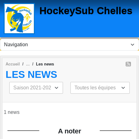
Panneau de gestion des cookies
HockeySub Chelles
Accueil
Les news
LES NEWS
1 news
A noter