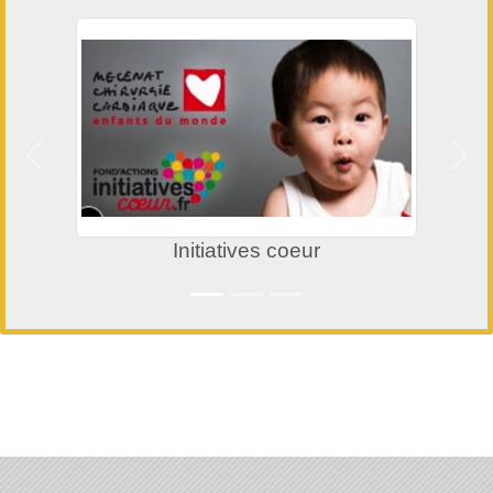
Précedent
Suiv
Initiatives coeur